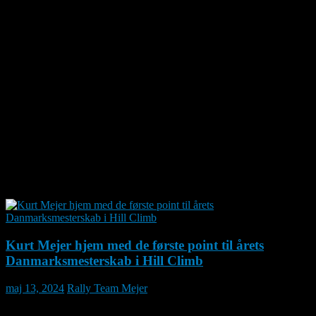
Efter de tre kørte tre afdelinger, ligger Heino Mejer nu på en sikker 1. plads,
både i mesterskabet for biler over 1.300 ccm, og klassemesterskabet i klasse 6B.
Kurt Mejers status efter de tre første afdelinger kendes i skrivende stund ikke.
Hill Climb er en af verdens ældste motorsportsgrene, og dyrkes over hele
verden. Deltagernes biler er inddelt i forskellige klasser. I de historiske klasser,
hvor man bygger bilerne efter internationale historiske reglementer, skelner
mellem enten mellem alder på bilen eller ccm-størrelsen på motoren.
Det er også muligt at køre i modificerede biler, hvor man indenfor et reglement
kan lave diverse optimeringer og tuninger af bilen. Her skelner man så efter et
vægt-/effektprincip, hvor der inddeles i klasser beregnet efter antal hestekræfter
i forhold til bilens vægt.
Næste Hill Climb for Rally Team Mejer køres ved Lind syd for Herning, den 15.
juni.
Kurt Mejer hjem med de første point til årets
Danmarksmesterskab i Hill Climb
maj 13, 2024
Rally Team Mejer
Rally Team Mejer deltog med to biler i første afdeling af