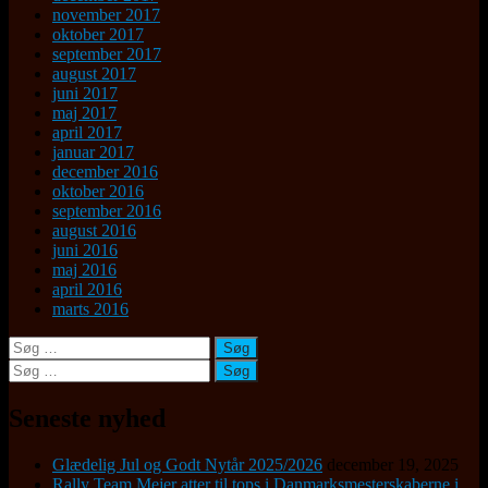
november 2017
oktober 2017
september 2017
august 2017
juni 2017
maj 2017
april 2017
januar 2017
december 2016
oktober 2016
september 2016
august 2016
juni 2016
maj 2016
april 2016
marts 2016
Søg
efter:
Søg
efter:
Seneste nyhed
Glædelig Jul og Godt Nytår 2025/2026
december 19, 2025
Rally Team Mejer atter til tops i Danmarksmesterskaberne i