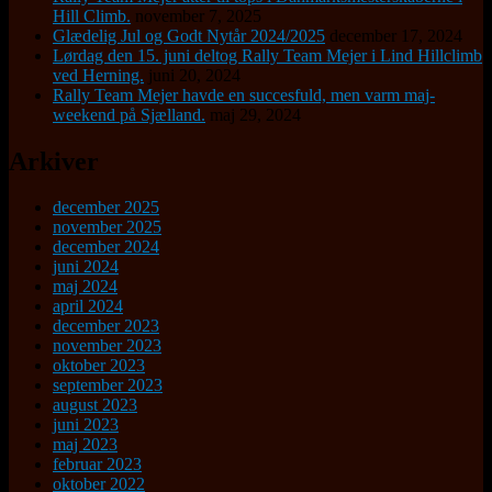
Hill Climb.
november 7, 2025
Glædelig Jul og Godt Nytår 2024/2025
december 17, 2024
Lørdag den 15. juni deltog Rally Team Mejer i Lind Hillclimb
ved Herning.
juni 20, 2024
Rally Team Mejer havde en succesfuld, men varm maj-
weekend på Sjælland.
maj 29, 2024
Arkiver
december 2025
november 2025
december 2024
juni 2024
maj 2024
april 2024
december 2023
november 2023
oktober 2023
september 2023
august 2023
juni 2023
maj 2023
februar 2023
oktober 2022