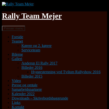
Hop
til
indhold
Rally Team Mejer
Søg
Primær menu
Forside
Teamet
Kørere og 2. kørere
Serviceteam
Bilerne
Galleri
Anderup El Rally 2017
Billeder 2016
Hyggestemning ved Tvilum Rallyshow 2016
Billeder 2015
Video
Presse og omtale
Samarbejdspartnere
Kalender 2022
Downloads – Skrivebordsbaggrunde
Links
Kontakt