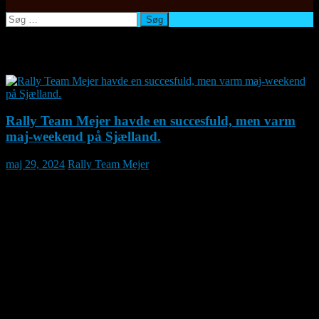
Søg
efter:
Månedsarkiv: maj 2024
Rally Team Mejer havde en succesfuld, men varm
maj-weekend på Sjælland.
maj 29, 2024
Rally Team Mejer
I en weekend med sol fra en skyfri himmel, havde Historisk Motor Sport
Danmark arrangeret ikke mindre end 2. og 3. afdeling af
Danmarksmesterskabet i Hill Climb. Lørdag den 25. maj kørtes den anden af
årets afdelinger, arrangeret i samarbejde med Automobil Sports Klubben
Hedeland, mens tredje afdeling, søndag den 26. maj var arrangeret af
Historisk Motor Sport Danmark.
Rally Team Mejer stillede til start i begge afdelinger med de to hurtige Volvo
242 Turbo, kørt af henholdsvis Kurt Mejer og Heino Mejer. De to Volvo 242
Turbo kører i den historiske klasse 6B, for biler fra før 31.12.1990, med motorer
over 1300ccm. I begge weekendens løb blev der kørt to tidtagninger og tre
tællende heats.