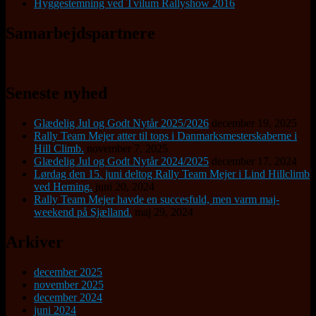
Hyggestemning ved Tvilum Rallyshow 2016
Samarbejdspartnere
Seneste nyhed
Glædelig Jul og Godt Nytår 2025/2026
december 19, 2025
Rally Team Mejer atter til tops i Danmarksmesterskaberne i
Hill Climb.
november 7, 2025
Glædelig Jul og Godt Nytår 2024/2025
december 17, 2024
Lørdag den 15. juni deltog Rally Team Mejer i Lind Hillclimb
ved Herning.
juni 20, 2024
Rally Team Mejer havde en succesfuld, men varm maj-
weekend på Sjælland.
maj 29, 2024
Arkiver
december 2025
november 2025
december 2024
juni 2024